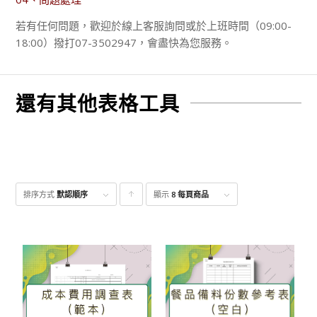
若有任何問題，歡迎於線上客服詢問或於上班時間（09:00-
18:00）撥打07-3502947，會盡快為您服務。
還有其他表格工具
排序方式
默認順序
顯示
點
8 每頁商品
擊升
序顯
示產
品