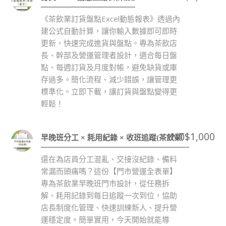
《茶飲業訂貨盤點Excel動態報表》透過內
建公式自動計算，讓你輸入數據即可即時
更新，快速完成進貨與盤點。專為茶飲店
長、幹部及營運管理者設計，適合每日盤
點、每週訂貨及月度對帳，避免缺貨或庫
存過多。簡化流程、減少錯誤，讓管理更
標準化。立即下載，讓訂貨與盤點變得更
輕鬆！
NT$
1,000
早晚班分工 × 耗用紀錄 × 收班追蹤(茶飲業）
還在為店員分工混亂、交接沒紀錄、備料
常漏而頭痛嗎？這份【門市營運全表單】
專為茶飲業早晚班門市設計，從任務拆
解、耗用記錄到每日追蹤一次到位，協助
店長制度化管理、快速訓練新人、提升營
運穩定度。簡單實用，今天開始就能導