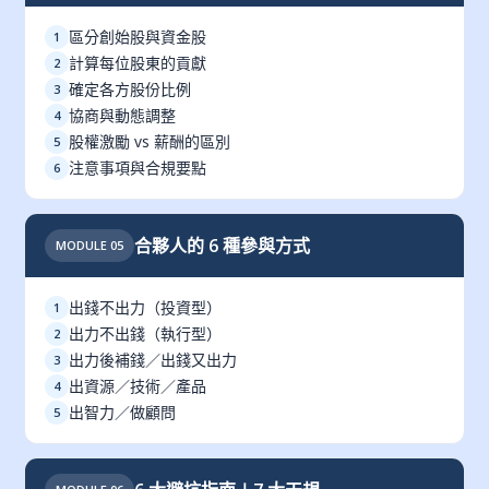
區分創始股與資金股
1
計算每位股東的貢獻
2
確定各方股份比例
3
協商與動態調整
4
股權激勵 vs 薪酬的區別
5
注意事項與合規要點
6
合夥人的 6 種參與方式
MODULE 05
出錢不出力（投資型）
1
出力不出錢（執行型）
2
出力後補錢／出錢又出力
3
出資源／技術／產品
4
出智力／做顧問
5