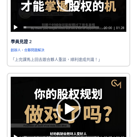
00:00
|
01:28
學員見證 2
創辦人，合夥問題解決
「上完課馬上回去跟合夥人重談，順利達成共識！」