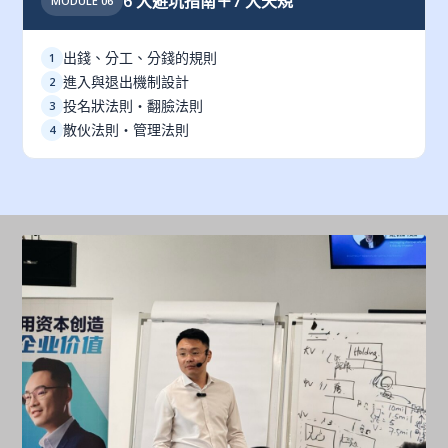
6 大避坑指南＋7 大天規
MODULE 06
出錢、分工、分錢的規則
1
進入與退出機制設計
2
投名狀法則・翻臉法則
3
散伙法則・管理法則
4