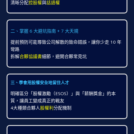
清晰分配
控股權
與
話語權
二、
掌握 6 大避坑指南 + 7 大天規
提前預防可能導致公司解散的致命錯誤，讓你少走 10 年
彎路
拆解
合夥協議書
細節，避開合夥常見坑
三、學會用股權安全地留住人才
明確區分「股權激勵（ESOS）」與「薪酬獎金」的本
質，讓員工變成真正的戰友
4大種類合夥人
股權利
分配機制