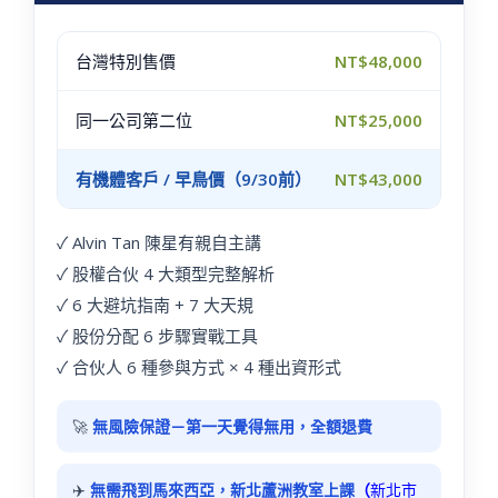
台灣特別售價
NT$48,000
同一公司第二位
NT$25,000
有機體客戶 / 早鳥價（9/30前）
NT$43,000
✓ Alvin Tan 陳星有親自主講
✓ 股權合伙 4 大類型完整解析
✓ 6 大避坑指南 + 7 大天規
✓ 股份分配 6 步驟實戰工具
✓ 合伙人 6 種參與方式 × 4 種出資形式
🚀
無風險保證－第一天覺得無用，全額退費
✈️
無需飛到馬來西亞，新北蘆洲教室上課
（
新北市