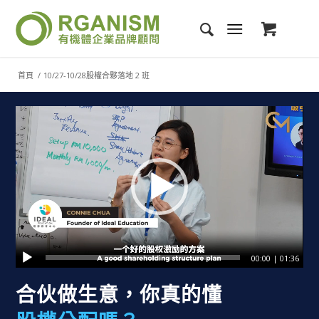
首頁
/
10/27-10/28股權合夥落地 2 班
00:00
|
01:36
合伙做生意，你真的懂