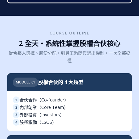
COURSE OUTLINE
2 全天・系統性掌握股權合伙核心
從合夥人選擇、股份分配，到員工激勵與退出機制，一次全部搞
懂
股權合伙的 4 大類型
MODULE 01
合伙合作（Co-founder）
1
內部創業（Core Team）
2
外部投資（Investors）
3
股權激勵（ESOS）
4