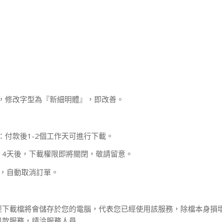
，修改字型為『新細明體』，即改善。
：付款後1-2個工作天可進行下載。
14天後，下載權限即將關閉，敬請留意。
款，自動取消訂單。
經下載檔將會儲存於您的電腦，代表您已經使用該服務，除檔本身損
退款服務，請洽服務人員