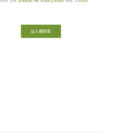
00492
分類:
實用表格下載
,
店長與主管培訓
標籤:
工作日誌
加入購物車