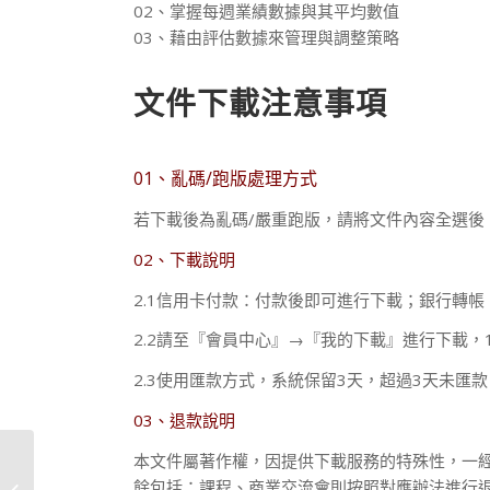
02、掌握每週業績數據與其平均數值
03、藉由評估數據來管理與調整策略
文件下載注意事項
01、亂碼/跑版處理方式
若下載後為亂碼/嚴重跑版，請將文件內容全選後
02、下載說明
2.1信用卡付款：付款後即可進行下載；銀行轉帳
2.2請至『會員中心』→『我的下載』進行下載，
2.3使用匯款方式，系統保留3天，超過3天未匯
03、退款說明
本文件屬著作權，因提供下載服務的特殊性，一
營運效能績效標準表(服
餘包括：課程、商業交流會則按照對應辦法進行