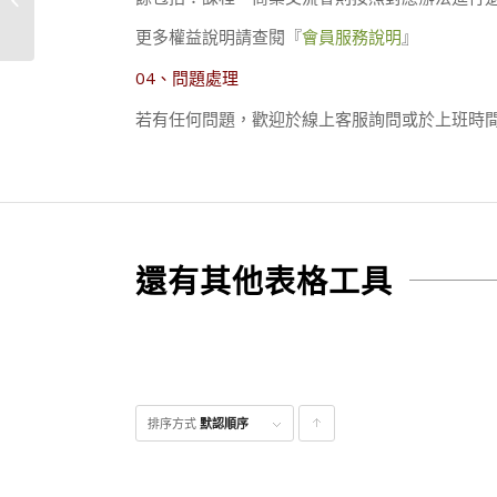
務業)-範本
更多權益說明請查閱『
會員服務說明
』
04、問題處理
若有任何問題，歡迎於線上客服詢問或於上班時間（09:
還有其他表格工具
排序方式
默認順序
點
擊升
序顯