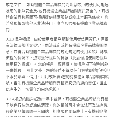
成之文件。 如有機體企業品牌顧問判斷您帳戶的使用可能危
及您的帳戶安全及/或有機體企業品牌顧問資訊安全的，有機
體企業品牌顧問可拒絕提供相應服務或終止本服務條款。 您
若發現帳號遭他人非法使用，應立即通知有機體企業品牌顧
問。
3.2.3帳戶轉讓：由於使用者帳戶關聯使用者信用資訊，僅當
有法律法規明文規定、司法裁定或經有機體企業品牌顧問同
意，並符合有機體企業品牌顧問規則規定的使用者帳戶轉讓
流程的情況下，您可進行帳戶的轉讓（此處僅指使用者帳戶
使用權的轉讓）。 您的帳戶一經轉讓，該帳戶項下權利義務
一併轉移。 除此之外，您的帳戶不得以任何方式轉讓(包括但
不限於贈與、借用、租用或出賣)您的有機體企業品牌顧問帳
號，否則有機體企業品牌顧問有權追究您的違約責任，且由
此產生的一切責任均由您承擔。
3.2.4如您的賬戶超過一年未登錄，有機體企業品牌顧問有權
予以進行註銷或凍結清理，您的帳號可能會無法再登錄有機
體企業品牌顧問平台網站，相應服務同時終止。有機體企業