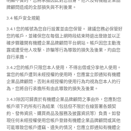
明顯不實的，您將承擔因此對您自身、他人及有機體企業品
牌顧問造成的全部損失與不利後果。
3.4 帳戶安全規範
3.4.1您的帳號為您自行設置並由您保管。 建議您務必保管好
您的帳戶，並確保您在每個上網時段結束時退出登錄並以正
確步驟離開有機體企業品牌顧問平台網站。帳戶因您主動洩
露或遭受他人攻擊、詐騙等行為導致的損失及後果，均由您
自行承擔。
3.4.2您的帳戶只限您本人使用，不得出借或分享他人使用。
當您的帳戶遭到未經授權的使用時，您應當立即通知有機體
企業品牌顧問，否則未經授權的使用行為均視為您本人的行
為，您將自行承擔所有由此導致的損失及後果。
3.4.3除因可歸責於有機體企業品牌顧問之事由外，您應對您
帳戶項下的所有行為結果（包括但不限於在線簽署各類契
約、發佈資訊、購買商品及服務及披露資訊等）負責。如發
現任何未經授權使用您帳戶登錄有機體企業品牌顧問或其他
可能導致您帳戶遭竊、遺失的情況，您應立即通知有機體企