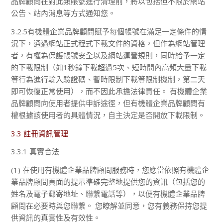
品牌顧問在對此類賬號進行清理前，將以包括但不限於網站
公告、站內消息等方式通知您。
3.2.5有機體企業品牌顧問賦予每個帳號在滿足一定條件的情
況下，通過網站正式程式下載文件的資格，但作為網站管理
者，有權為保護帳號安全以及網站運營規則，同時給予一定
的下載限制（如1秒鐘下載超過5次、短時間內高頻大量下載
等行為進行輸入驗證碼、暫時限制下載等限制機制，第二天
即可恢復正常使用），而不因此承擔法律責任。 有機體企業
品牌顧問向使用者提供申訴途徑，但有機體企業品牌顧問有
權根據該使用者的具體情況，自主決定是否開放下載限制。
3.3 註冊資訊管理
3.3.1 真實合法
(1) 在使用有機體企業品牌顧問服務時，您應當依照有機體企
業品牌顧問頁面的提示準確完整地提供您的資訊（包括您的
姓名及電子郵寄地址、聯繫電話等），以便有機體企業品牌
顧問在必要時與您聯繫。 您瞭解並同意，您有義務保持您提
供資訊的真實性及有效性。