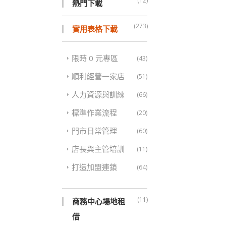
(12)
熱門下載
(273)
實用表格下載
限時 0 元專區
(43)
順利經營一家店
(51)
人力資源與訓練
(66)
標準作業流程
(20)
門市日常管理
(60)
店長與主管培訓
(11)
打造加盟連鎖
(64)
(11)
商務中心場地租
借