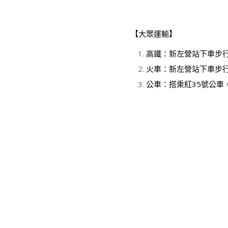
【大眾運輸】
高鐵：新左營站下車步
火車：新左營站下車步
公車：搭乘紅35號公車