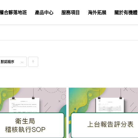
權合夥落地班
產品中心
服務項目
海外拓展
關於有機體
式
默認順序
點
擊升
序顯
示產
品