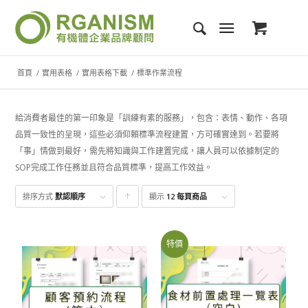
首頁
/
實用表格
/
實用表格下載
/
標準作業流程
給消費者最佳的第一印象是「訓練有素的服務」，包含：表情、動作、各項
品質一致性的呈現，這些必須仰賴標準流程建置，方可確實達到。若要將
「事」情做到最好，需先將知識與工作建置完成，讓人員可以依據制定的
SOP完成工作任務並且符合品質標準，提高工作效益。
排序方式
默認順序
顯示
點
12 每頁商品
擊升
序顯
特價
示產
品