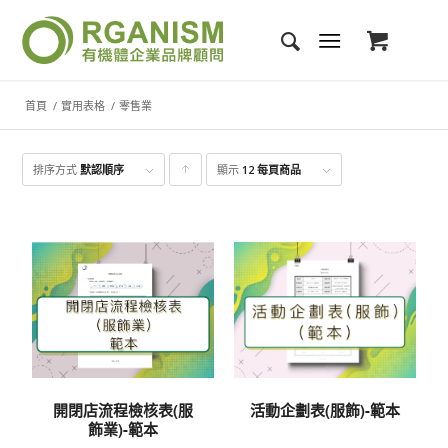
首頁
/
實用表格
/
零售業
排序方式
默認順序
顯示
點
12 每頁商品
擊升
序顯
示產
品
開閉店流程檢核表(服
活動企劃表(服飾)-範本
飾業)-範本