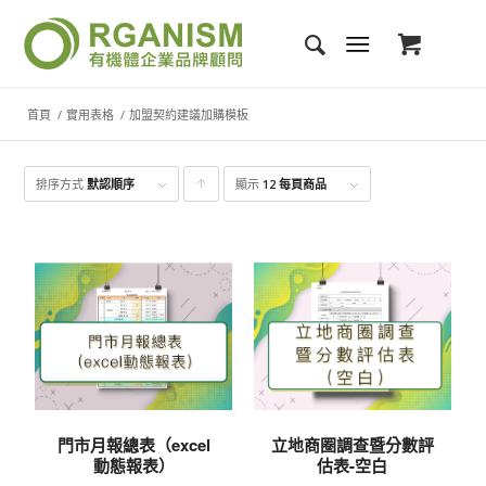
首頁
/
實用表格
/
加盟契約建議加購模板
排序方式
默認順序
顯示
點
12 每頁商品
擊升
序顯
示產
品
門市月報總表（excel
立地商圈調查暨分數評
動態報表）
估表-空白