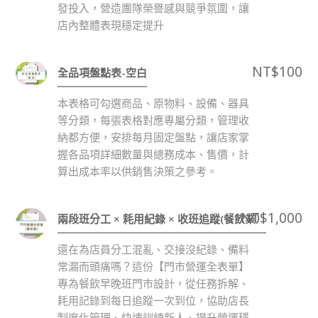
發投入，營造團隊榮譽感與競爭氛圍，讓
店內整體表現穩定提升
NT$
100
全品項盤點表-空白
本表格可勾選商品、原物料、設備、器具
等分類，每張表格對應專屬分類，管理收
納都方便，安排每月固定盤點，讓店家掌
握各品項詳細數量與總務成本、售價，計
算出成本率以供銷售決策之參考。
NT$
1,000
兩段班分工 × 耗用紀錄 × 收班追蹤(餐飲業）
還在為店員分工混亂、交接沒紀錄、備料
常漏而頭痛嗎？這份【門市營運全表單】
專為餐飲早晚班門市設計，從任務拆解、
耗用記錄到每日追蹤一次到位，協助店長
制度化管理、快速訓練新人、提升營運穩