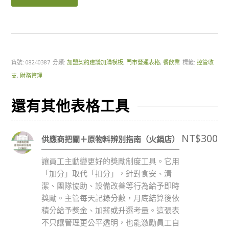
貨號:
08240387
分類:
加盟契約建議加購模板
,
門市營運表格
,
餐飲業
標籤:
控管收
支
,
財務管理
還有其他表格工具
NT$
300
供應商把關＋原物料辨別指南（火鍋店）
讓員工主動變更好的獎勵制度工具。它用
「加分」取代「扣分」，針對食安、清
潔、團隊協助、設備改善等行為給予即時
獎勵。主管每天記錄分數，月底結算後依
積分給予獎金、加薪或升遷考量。這張表
不只讓管理更公平透明，也能激勵員工自