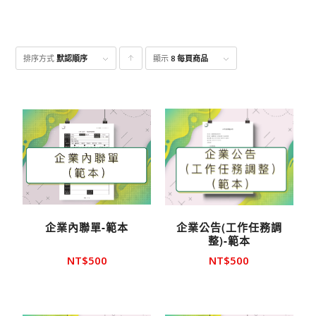
排序方式
默認順序
顯示
點
8 每頁商品
擊升
序顯
示產
品
企業內聯單-範本
企業公告(工作任務調
整)-範本
NT$
500
NT$
500