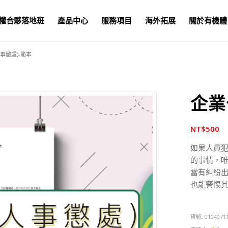
權合夥落地班
產品中心
服務項目
海外拓展
關於有機體
事懲處)-範本
企業
NT$
500
如果人員
的事情，
當有糾紛
也能警惕
貨號:
0104071