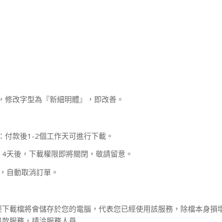
，修改字型為『新細明體』，即改善。
：付款後1-2個工作天可進行下載。
14天後，下載權限即將關閉，敬請留意。
款，自動取消訂單。
經下載檔將會儲存於您的電腦，代表您已經使用該服務，除檔本身損
退款服務，請洽服務人員