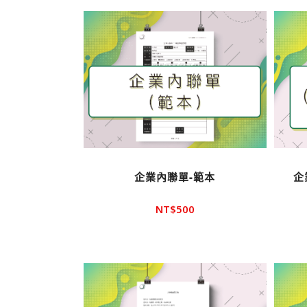
示產
品
企業內聯單-範本
企
NT$
500