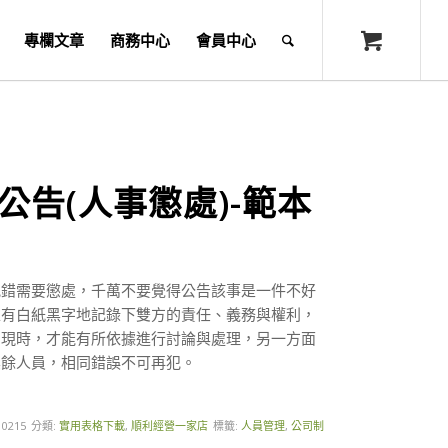
專欄文章
商務中心
會員中心
公告(人事懲處)-範本
犯錯需要懲處，千萬不要覺得公告該事是一件不好
唯有白紙黑字地記錄下雙方的責任、義務與權利，
出現時，才能有所依據進行討論與處理，另一方面
其餘人員，相同錯誤不可再犯。
10215
分類:
實用表格下載
,
順利經營一家店
標籤:
人員管理
,
公司制