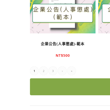
企業公告(人事懲處)-範本
NT$
500
1
2
3
›
»