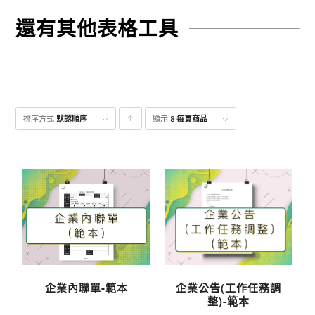
還有其他表格工具
排序方式
默認順序
顯示
點
8 每頁商品
擊升
序顯
示產
品
企業內聯單-範本
企業公告(工作任務調
整)-範本