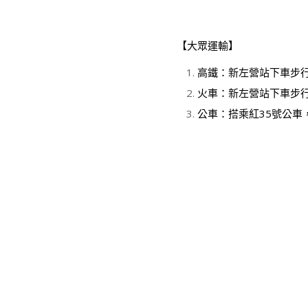
【大眾運輸】
高鐵：新左營站下車步
火車：新左營站下車步
公車：搭乘紅35號公車