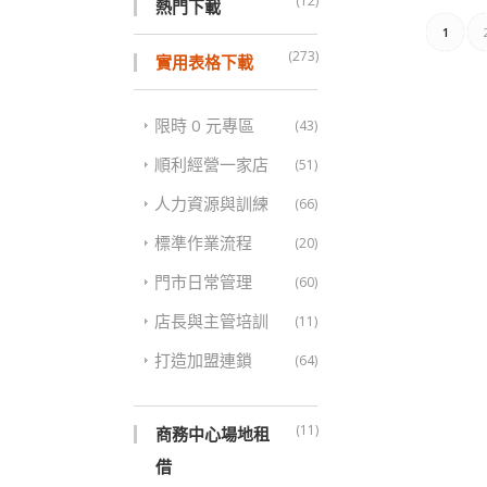
(12)
熱門下載
1
(273)
實用表格下載
限時 0 元專區
(43)
順利經營一家店
(51)
人力資源與訓練
(66)
標準作業流程
(20)
門市日常管理
(60)
店長與主管培訓
(11)
打造加盟連鎖
(64)
(11)
商務中心場地租
借