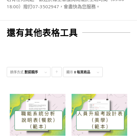
18:00）撥打07-3502947，會盡快為您服務。
還有其他表格工具
排序方式
默認順序
顯示
點
8 每頁商品
擊升
序顯
示產
品