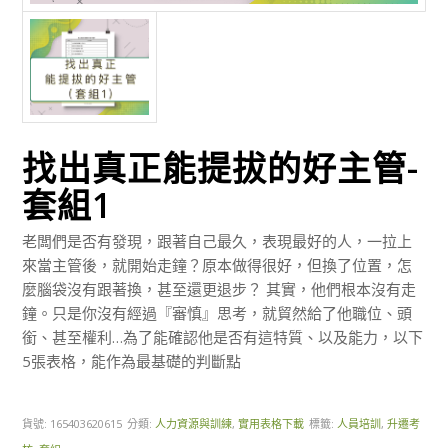
找出真正能提拔的好主管-
套組1
老闆們是否有發現，跟著自己最久，表現最好的人，一拉上
來當主管後，就開始走鐘？原本做得很好，但換了位置，怎
麼腦袋沒有跟著換，甚至還更退步？ 其實，他們根本沒有走
鐘。只是你沒有經過『審慎』思考，就貿然給了他職位、頭
銜、甚至權利…為了能確認他是否有這特質、以及能力，以下
5張表格，能作為最基礎的判斷點
貨號:
165403620615
分類:
人力資源與訓練
,
實用表格下載
標籤:
人員培訓
,
升遷考