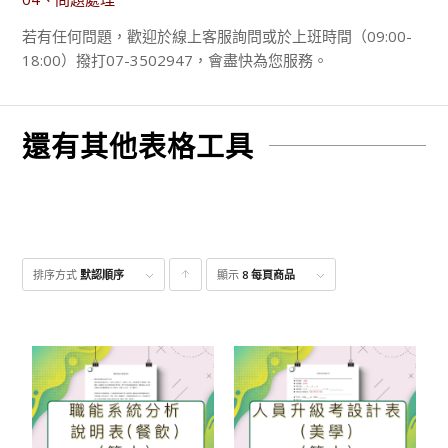
若有任何問題，歡迎於線上客服詢問或於上班時間（09:00-
18:00）撥打07-3502947，會盡快為您服務。
還有其他表格工具
排序方式
默認順序
顯示
點
8 每頁商品
擊升
序顯
示產
品