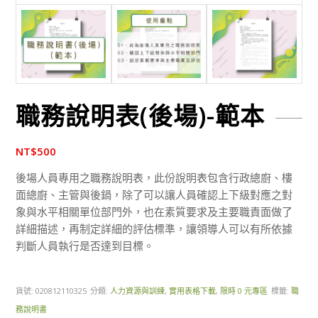
職務說明表(後場)-範本
NT$
500
後場人員專用之職務說明表，此份說明表包含行政總廚、樓
面總廚、主管與後鍋，除了可以讓人員確認上下級對應之對
象與水平相關單位部門外，也在素質要求及主要職責面做了
詳細描述，再制定詳細的評估標準，讓領導人可以有所依據
判斷人員執行是否達到目標。
貨號:
020812110325
分類:
人力資源與訓練
,
實用表格下載
,
限時 0 元專區
標籤:
職
務說明書