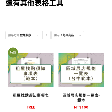
還有其他表格工具
排序方式
默認順序
顯示
點
8 每頁商品
擊升
序顯
特價
示產
品
租屋找點須知事項表
區域展店規劃一覽表-
範本
FREE
NT$
100