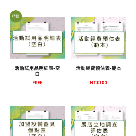
特價
活動試用品明細表-空
活動經費預估表-範本
白
FREE
NT$
100