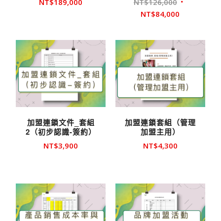
原
NT$
189,000
NT$
126,000
始
目
NT$
84,000
價
前
格：
價
NT$126,00
格：
NT$84,000
加盟連鎖文件_套組
加盟連鎖套組（管理
2（初步認識-簽約）
加盟主用）
NT$
3,900
NT$
4,300