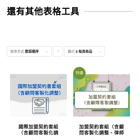
還有其他表格工具
排序方式
默認順序
顯示
點
8 每頁商品
擊升
序顯
特價
示產
品
國際加盟契約套組
加盟契約套組（含顧
（含顧問客製化調
問客製化調整、律師
整、律師審約）
審約）