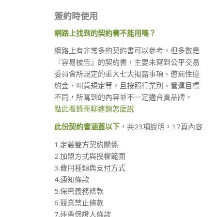
簽約時使用
網路上找到的契約書不能用嗎？
網路上有非常多的契約書可以參考，但多數是
『容易被告』的契約書，主要未寫到公平交易
委員會所規定的重大七大揭露事項、懲罰性違
約金、叫貨規定等，且按照行業別、營運目標
不同，所寫到的內容並不一定適合貴品牌。
點此看鋒哥聊連鎖怎麼說
此份契約書涵蓋以下
，共23項說明，17頁內容
1.定義雙方契約關係
2.加盟方式與授權範圍
3.費用種類與支付方式
4.通知條款
5.保密義務條款
6.競業禁止條款
7.連帶保證人條款