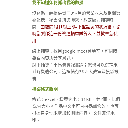
我不知道如何抓出我的數據
沒關係！請提供貴司3個月的營業收入及相關數
據報表，秘書會與您聯繫，約定顧問輔導時
間。
由顧問1對1線上/線下盤點您的狀況後，協
助您製作這一份營運損益試算表，並教會您使
用。
線上輔導：採用google meet會議室，可同時
觀看內容與分享資訊。
線下輔導：車馬費實報實銷；您也可以選擇來
到有機體公司，這裡備有38坪大教室及投影設
備。
檔案格式說明
格式：excel，檔案大小：31KB，共2頁，比例
為A4大小。作品中文字可直接點擊修改，也可
根據自身需求增加和删除内容， 文件無浮水
印。