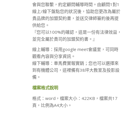
會與您聯繫，約定顧問輔導時間。由顧問1對1
線上/線下盤點您的狀況後，協助您更改為屬於
貴品牌的加盟契約書，並送交律師審約後再提
供給您。
『您可以100%的確認，這是一份有法律效益，
並完全屬於貴司的加盟契約書。』
線上輔導：採用google meet會議室，可同時
觀看內容與分享資訊。
線下輔導：車馬費實報實銷；您也可以選擇來
到有機體公司，這裡備有38坪大教室及投影設
備。
檔案格式說明
格式：word，檔案大小：422KB，檔案共17
頁，比例為A4大小。