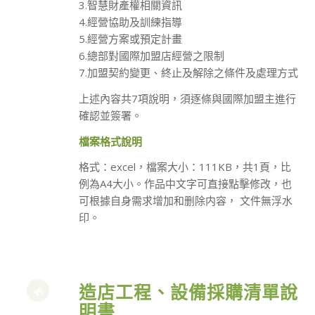
3.智慧財產權相關資訊
4.經營協助及訓練指導
5.經營方案或預定計畫
6.總部對國際加盟店經營之限制
7.加盟契約變更、終止及解除之條件及處理方式
上述內容共7項說明，須逐條與國際加盟主進行
確認並簽署。
檔案格式說明
格式：excel，檔案大小：111KB，共1頁，比
例為A4大小。作品中文字可直接點擊修改，也
可根據自身需求增加和删除内容， 文件無浮水
印。
造店工程、設備採購清單說
明書