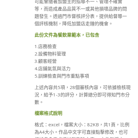
可能會隨著加盟主的指導不一、管理不確實
等，而造成產品品質不一或其他損壞品牌的問
題發生。透過門市督核評分表，提供給督導一
個評核機制，降低加盟店走鐘的機會。
此份文件為餐飲業範本，已包含
1.店務檢查
2.設備物料管理
3.顧客經營
4.店鋪氣氛與活力
5.訓練檢查與門市重點事項
上述內容共5項，28個審核內容，可依據檢核現
況，給予1-3的評分，計算總分即可得知門市分
數。
檔案格式說明
格式：excel，檔案大小：82KB，共1頁，比例
為A4大小。作品中文字可直接點擊修改，也可