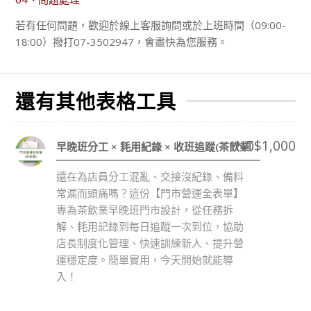
若有任何問題，歡迎於線上客服詢問或於上班時間（09:00-
18:00）撥打07-3502947，會盡快為您服務。
還有其他表格工具
NT$
1,000
早晚班分工 × 耗用紀錄 × 收班追蹤(茶飲業）
還在為店員分工混亂、交接沒紀錄、備料
常漏而頭痛嗎？這份【門市營運全表單】
專為茶飲業早晚班門市設計，從任務拆
解、耗用記錄到每日追蹤一次到位，協助
店長制度化管理、快速訓練新人、提升營
運穩定度。簡單實用，今天開始就能導
入！