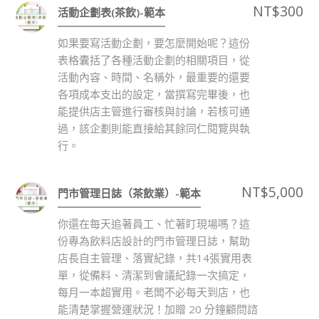
NT$
300
活動企劃表(茶飲)-範本
如果要寫活動企劃，要怎麼開始呢？這份
表格囊括了各種活動企劃的相關項目，從
活動內容、時間、名稱外，最重要的還要
各項成本支出的設定，當撰寫完畢後，也
能提供店主管進行審核與討論，若核可通
過，該企劃則能直接給其餘同仁閱覽與執
行。
NT$
5,000
門市管理日誌（茶飲業）-範本
你還在每天追著員工、忙著盯現場嗎？這
份專為飲料店設計的門市管理日誌，幫助
店長自主管理、落實紀錄，共14張實用表
單，從備料、清潔到會議紀錄一次搞定，
每月一本超實用。老闆不必每天到店，也
能清楚掌握營運狀況！加贈 20 分鐘顧問諮