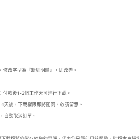
，修改字型為『新細明體』，即改善。
：付款後1-2個工作天可進行下載。
14天後，下載權限即將關閉，敬請留意。
款，自動取消訂單。
經下載檔將會儲存於您的電腦，代表您已經使用該服務，除檔本身損