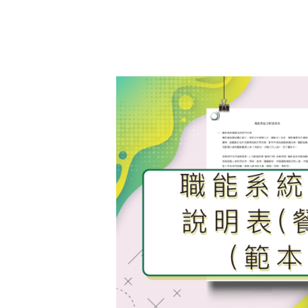
序顯
示產
品