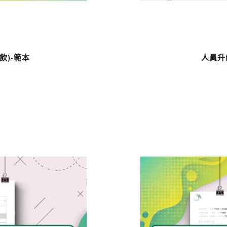
飲)-範本
人員升