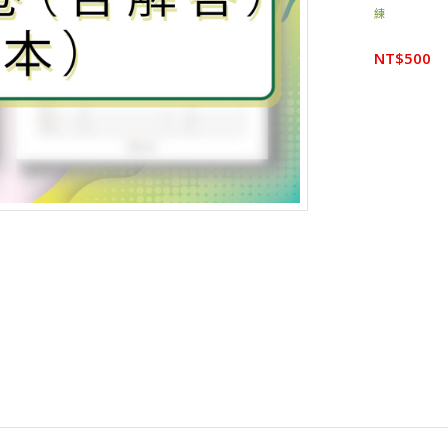
練
NT$
500