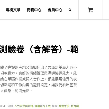
專欄文章
商務中心
會員中心
測驗卷（含解答）-範
測驗？這類的考題又該如何出？共識是基層人員不
一項軟實力，良好的情緒管理與溝通協調能力，能
不論在單獨作業或與人合作上，都能展現優異的表
貼切職場和工作內容的題目設定，讓我們看出甚至
個人員身上的閃光點。
10040
分類:
人力資源與訓練
,
實用表格下載
標籤:
升遷考核
,
教育訓