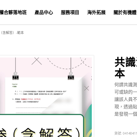
權合夥落地班
產品中心
服務項目
海外拓展
關於有機體
（含解答）-範本
共識
本
何謂共識
可或缺的
讓該人員
現，透過
是發現一
貨號:
0414041