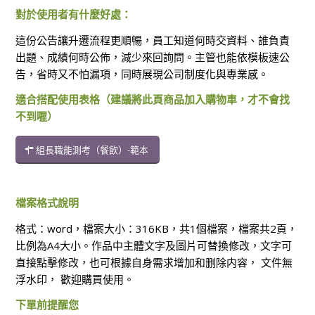
對於使用者有什麼好處：
這份公告讓升遷流程更順暢，員工知道何時交資料、誰負責
出題、成績何時公佈，減少來回詢問。主管也能依模板速公
告，省時又不怕漏項，同時展現公司制度化與專業感。
適合搭配使用表格（建議將此頁商品加入購物車，才不會找
不到喔）
組長職能測考（餐飲）-範本
檔案格式說明
格式：word，檔案大小：316KB，共1個檔案，檔案共2頁，
比例為A4大小。作品中主體文字及圖片可替換修改，文字可
直接點擊修改，也可根據自身需求增加和删除内容， 文件無
浮水印， 歡迎購買使用。
下單前提醒您