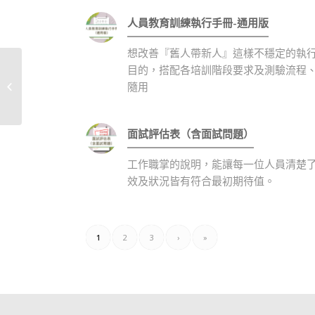
人員教育訓練執行手冊-通用版
想改善『舊人帶新人』這樣不穩定的執
目的，搭配各培訓階段要求及測驗流程
企業公告(公司基本公
隨用
告)-範本
面試評估表（含面試問題）
工作職掌的說明，能讓每一位人員清楚
效及狀況皆有符合最初期待值。
1
2
3
›
»