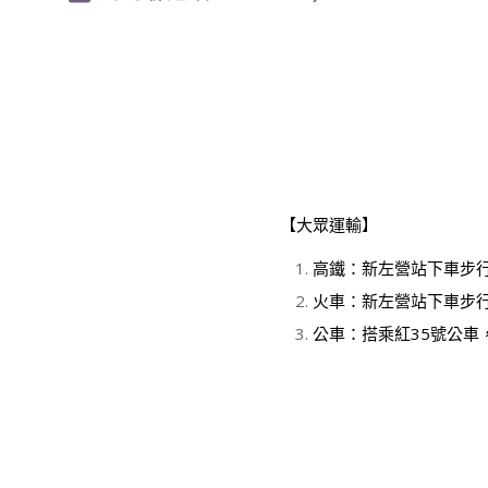
【大眾運輸】
高鐵：新左營站下車步
火車：新左營站下車步
公車：搭乘紅35號公車