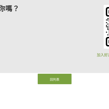
你嗎？
加入好
回列表