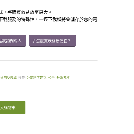
方式，將購買效益放至最大。
供下載服務的特殊性，一經下載檔將會儲存於您的電
點我詢問專人
怎麼買表格最便宜？
,
通用型表單
標籤:
公司制度建立
,
公告
,
升遷考核
入購物車