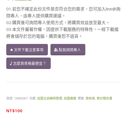
01.若您不確定此份文件是否符合您的需求，您可加入line@詢
問專人，由專人提供購買建議。
02.購買後可詢問專人使用方式，將購買效益放至最大。
03.本文件屬著作權，因提供下載服務的特殊性，一經下載檔
將會儲存於您的電腦，購買後恕不退貨。
文件下載注意事項
點我詢問專人
怎麼買表格最便宜？
貨號:
14490087
分類:
加盟主訓練與管理
,
加盟連鎖
標籤:
檢核表
,
檢討報告書
NT$
100