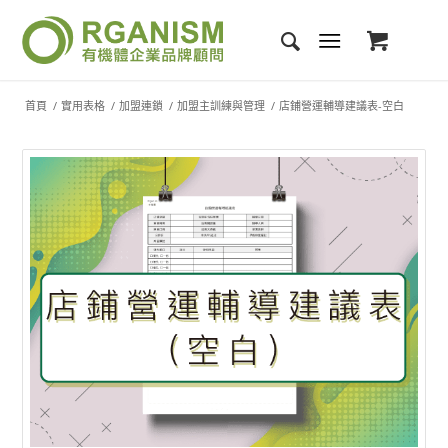
首頁
/
實用表格
/
加盟連鎖
/
加盟主訓練與管理
/
店鋪營運輔導建議表-空白