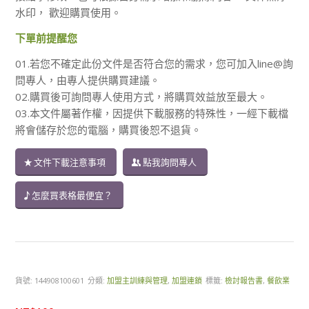
水印， 歡迎購買使用。
下單前提醒您
01.若您不確定此份文件是否符合您的需求，您可加入line@詢
問專人，由專人提供購買建議。
02.購買後可詢問專人使用方式，將購買效益放至最大。
03.本文件屬著作權，因提供下載服務的特殊性，一經下載檔
將會儲存於您的電腦，購買後恕不退貨。
文件下載注意事項
點我詢問專人
怎麼買表格最便宜？
貨號:
144908100601
分類:
加盟主訓練與管理
,
加盟連鎖
標籤:
檢討報告書
,
餐飲業