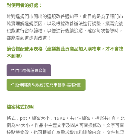
對使用者的好處：
針對違規門市開出的違規改善通知單，此目的是為了讓門市
確實理解違規原因，以及根據改善辦法進行調整，撰寫完後
也能進行留存歸檔，以便進行後續追蹤，確保每次督導時，
都能看到進步與改進！
適合搭配使用表格（建議將此頁商品加入購物車，才不會找
不到喔）
門市督導管理套組
延伸閱讀-5模板打造門市督導培訓計畫
檔案格式說明
格式：ppt，檔案大小：19KB，共1個檔案，檔案共1頁，比
例為A4大小。作品中主體文字及圖片可替換修改，文字可直
接點擊修改，也可根據自身需求增加和删除内容， 文件無浮