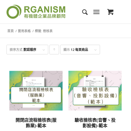
首頁
/
實用表格
/
標籤: 檢核表
排序方式
默認順序
顯示
點
12 每頁商品
擊升
序顯
示產
品
開閉店流程檢核表(服
驗收檢核表(音響、投
飾業)-範本
影設備)-範本