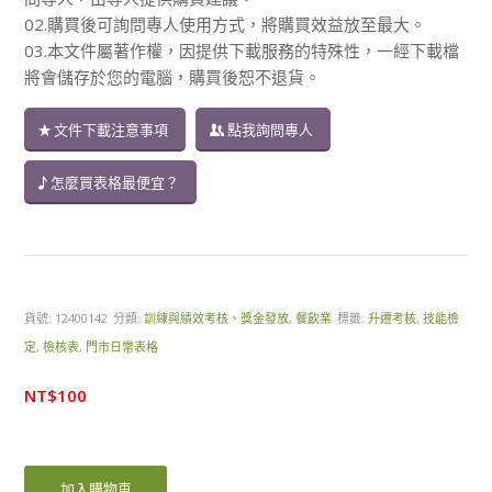
02.購買後可詢問專人使用方式，將購買效益放至最大。
03.本文件屬著作權，因提供下載服務的特殊性，一經下載檔
將會儲存於您的電腦，購買後恕不退貨。
文件下載注意事項
點我詢問專人
怎麼買表格最便宜？
貨號:
12400142
分類:
訓練與績效考核、獎金發放
,
餐飲業
標籤:
升遷考核
,
技能檢
定
,
檢核表
,
門市日常表格
NT$
100
加入購物車