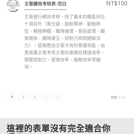
NT$
100
主管績效考核表-空白
主管進行績效考核，除了基本的職能評比
十項目外（責任感、創新精神、勤勉熱
忱、積極樂觀、職場倫理、客訴處理、顧
客關係、團隊建立、控制力與問題解決
力），還需應加主管才有的營運效能，由
更高層主管考核主管的業績目標達成率、
預算控制力、管理效率、服務效率等細
項。
1
2
3
›
»
頁面 1 / 6
這裡的表單沒有完全適合你