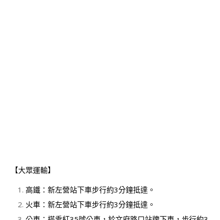
【大眾運輸】
高鐵：新左營站下車步行約3分鐘抵達。
火車：新左營站下車步行約3分鐘抵達。
公車：搭乘紅35號公車，於文府路口站牌下車，步行約3