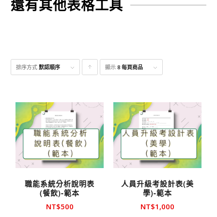
還有其他表格工具
排序方式
默認順序
顯示
點
8 每頁商品
擊升
序顯
示產
品
職能系統分析說明表
人員升級考設計表(美
(餐飲)-範本
學)-範本
NT$
500
NT$
1,000