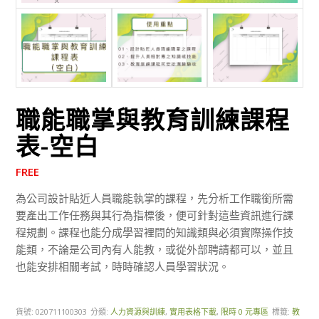
職能職掌與教育訓練課程
表-空白
FREE
為公司設計貼近人員職能執掌的課程，先分析工作職銜所需
要產出工作任務與其行為指標後，便可針對這些資訊進行課
程規劃。課程也能分成學習裡問的知識類與必須實際操作技
能類，不論是公司內有人能教，或從外部聘請都可以，並且
也能安排相關考試，時時確認人員學習狀況。
貨號:
020711100303
分類:
人力資源與訓練
,
實用表格下載
,
限時 0 元專區
標籤:
教