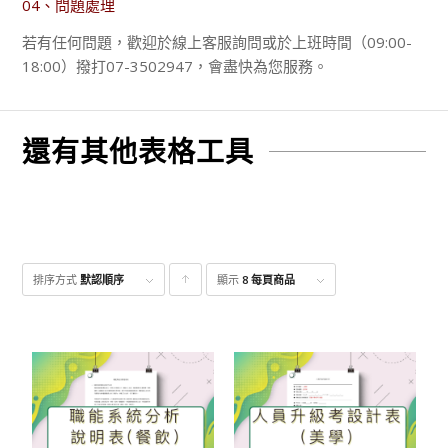
04、問題處理
若有任何問題，歡迎於線上客服詢問或於上班時間（09:00-
18:00）撥打07-3502947，會盡快為您服務。
還有其他表格工具
排序方式
默認順序
顯示
點
8 每頁商品
擊升
序顯
示產
品