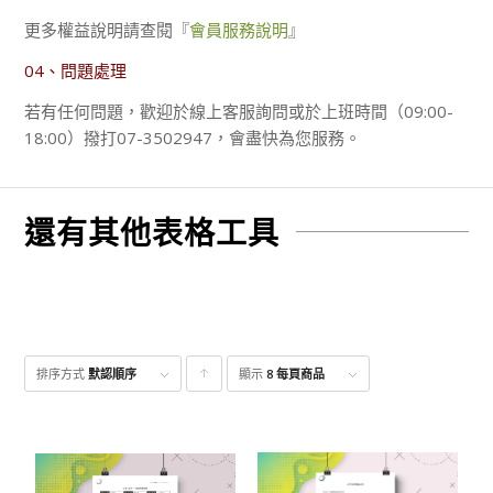
更多權益說明請查閱『
會員服務說明
』
04、問題處理
若有任何問題，歡迎於線上客服詢問或於上班時間（09:00-
18:00）撥打07-3502947，會盡快為您服務。
還有其他表格工具
排序方式
默認順序
顯示
點
8 每頁商品
擊升
序顯
示產