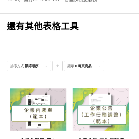
還有其他表格工具
排序方式
默認順序
顯示
點
8 每頁商品
擊升
序顯
示產
品