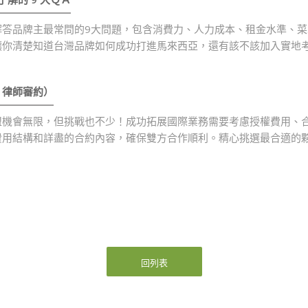
解答品牌主最常問的9大問題，包含消費力、人力成本、租金水準、
讓你清楚知道台灣品牌如何成功打進馬來西亞，還有該不該加入實地
、律師審約）
盟機會無限，但挑戰也不少！成功拓展國際業務需要考慮授權費用、
費用結構和詳盡的合約內容，確保雙方合作順利。精心挑選最合適的
回列表