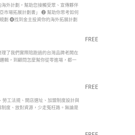
的海外計劃，幫助您接觸受眾、宣傳夥伴
亞市場拓展計劃書」 ❷ 幫助你思考如何
規劃 ❹找到金主投資你的海外拓展計劃
FREE
整理了我們實際陪跑過的台灣品牌老闆在
址邏輯，到顧問怎麼幫你從零進場，都一
FREE
、勞工法規、開店選址、加盟制度設計與
與制度、放對資源，少走冤枉路。無論是
FREE