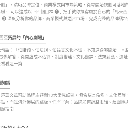
計劃」，清晰品牌定位、商業模式與市場策略，從零開始規劃可落地
礎。 可以達成以下四個目標 ❶手把手教你撰寫屬於自己的「馬來西
 ❸ 深度分析你的品牌、商業模式與適合市場，完成完整的品牌落地
西亞拓展的「內心劇場」
幾句話：「怕賠錢、怕法規、怕語言文化不懂、不知道從哪開始」。
一提供解答。從開店成本估算、制度搭建、文化翻譯、法規對應、選
來看看這一篇
個知識
這篇文章幫助品牌主避開10大常見誤區，包含語言命名、文化差異
終點，而是海外佈局的跳板。你將了解：品牌如何調整思維、建團隊
關鍵指南
解的 9 大ＱＡ