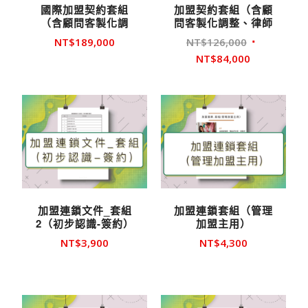
國際加盟契約套組
加盟契約套組（含顧
（含顧問客製化調
問客製化調整、律師
整、律師審約）
審約）
原
NT$
189,000
NT$
126,000
始
目
NT$
84,000
價
前
格：
價
NT$126,00
格：
NT$84,000
加盟連鎖文件_套組
加盟連鎖套組（管理
2（初步認識-簽約）
加盟主用）
NT$
3,900
NT$
4,300