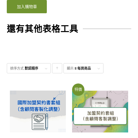
加入購物車
還有其他表格工具
排序方式
默認順序
顯示
點
8 每頁商品
擊升
序顯
特價
示產
品