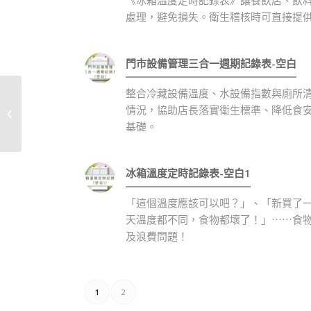
處理，避免損失。衛生稽核時可直接提
門市設備管理三合一週期記錄表-空白
整合冷藏設備溫度、水設備指數與廁所清
每月自主管理檢查表(倉
情況，協助店長落實衛生標準、降低食
庫)-範本
基礎。
冰箱溫度定時記錄表-空白1
「這個溫度應該可以吧？」、「新買了
天溫度都不同，食物都壞了！」⋯⋯食
及浪費問題！
1
2