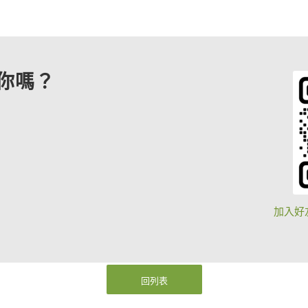
你嗎？
加入好
回列表