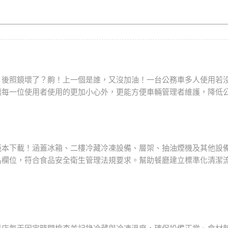
？後照鏡壞了？齁！上一個是誰，又沒加油！一台公務車多人使用若
讓每一位使用者使用的更加小心外，更能方便車輛管理者維護，降低
範本下載！涵蓋冰箱、二樓冷藏冷凍設備、層架、抽油煙機及其他設
名欄位，符合食品安全衛生管理法規要求。幫助餐廳建立標準化清潔
料店每天固定時間檢查並記錄冷藏與冷凍溫度，確保設備正常、食材