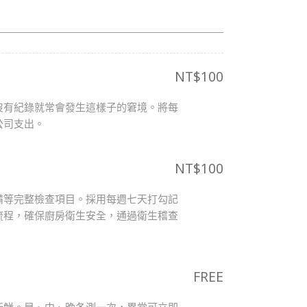
NT$
100
沒有紀錄就常會發生這樣子的窘境。將每
公司支出。
NT$
100
備等完整檢查項目。採用每週七天打勾記
流程，確保廚房衛生安全，通過衛生稽查
FREE
新鮮。早、中、晚各測一次，異常可立即