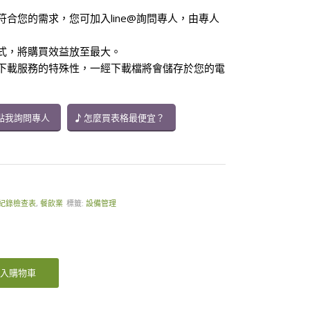
符合您的需求，您可加入line@詢問專人，由專人
方式，將購買效益放至最大。
供下載服務的特殊性，一經下載檔將會儲存於您的電
點我詢問專人
怎麼買表格最便宜？
紀錄檢查表
,
餐飲業
標籤:
設備管理
入購物車