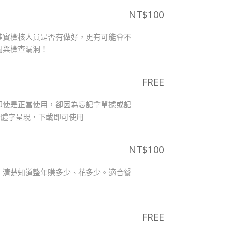
NT$
100
確實檢核人員是否有做好，更有可能會不
間與檢查漏洞！
FREE
即使是正當使用，卻因為忘記拿單據或記
繁體字呈現，下載即可使用
NT$
100
，清楚知道整年賺多少、花多少。適合餐
FREE