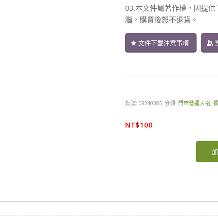
03.本文件屬著作權，因提
腦，購買後恕不退貨。
文件下載注意事項
貨號:
08240385
分類:
門市營運表格
,
NT$
100
加