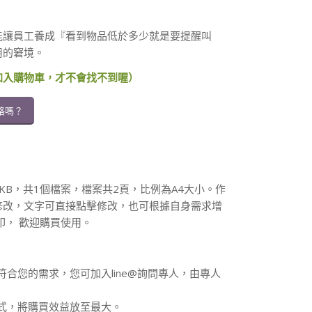
能讓員工養成『看到物品低於多少就是要提醒叫
用的窘境。
加入購物車，才不會找不到喔）
格嗎？
6KB，共1個檔案，檔案共2頁，比例為A4大小。作
修改，文字可直接點擊修改，也可根據自身需求增
印， 歡迎購買使用。
符合您的需求，您可加入line@詢問專人，由專人
方式，將購買效益放至最大。