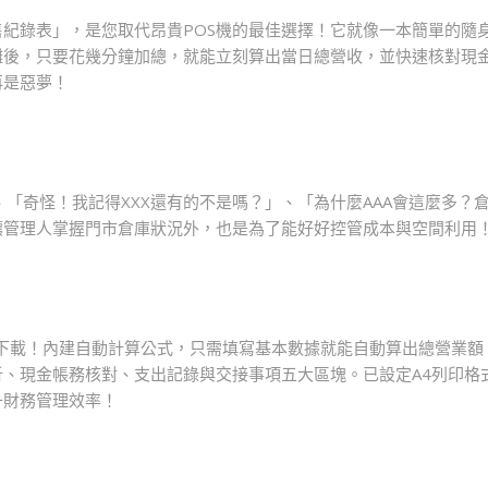
紀錄表」，是您取代昂貴POS機的最佳選擇！它就像一本簡單的隨
攤後，只要花幾分鐘加總，就能立刻算出當日總營收，並快速核對現
再是惡夢！
、「奇怪！我記得XXX還有的不是嗎？」、「為什麼AAA會這麼多？
讓管理人掌握門市倉庫狀況外，也是為了能好好控管成本與空間利用
檔案下載！內建自動計算公式，只需填寫基本數據就能自動算出總營業
、現金帳務核對、支出記錄與交接事項五大區塊。已設定A4列印格
升財務管理效率！