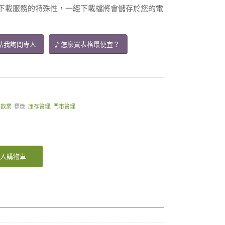
供下載服務的特殊性，一經下載檔將會儲存於您的電
點我詢問專人
怎麼買表格最便宜？
餐飲業
標籤:
庫存管理
,
門市管理
入購物車