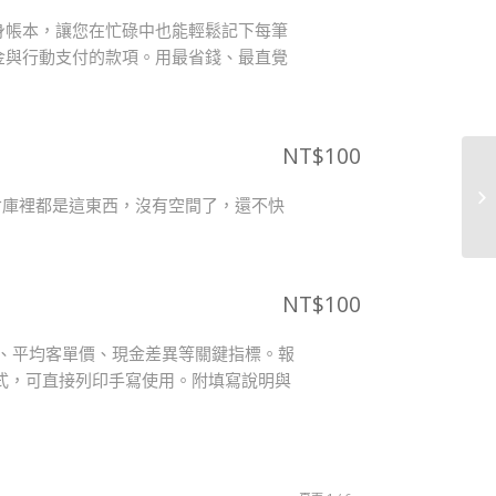
身帳本，讓您在忙碌中也能輕鬆記下每筆
金與行動支付的款項。用最省錢、最直覺
NT$
100
倉庫裡都是這東西，沒有空間了，還不快
！
NT$
100
額、平均客單價、現金差異等關鍵指標。報
式，可直接列印手寫使用。附填寫說明與