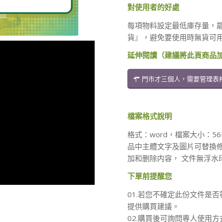
對使用者的好處
每項物料設定最低庫存量，
貨』，避免要使用時無貨可
延伸閱讀（建議將此頁商品
門市才三個人，需要管理表
檔案格式說明
格式：word，檔案大小：5
品中主體文字及圖片可替換
加和删除内容， 文件無浮水
下單前提醒您
01.若您不確定此份文件是否
提供購買建議。
02.購買後可詢問專人使用