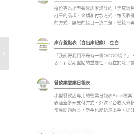
這份專為小型餐飲店家設計的「手寫銷售
訂單的品項、金額和付款方式。每天收
的方式，讓您的帳目一清二楚，管錢不
庫存盤點表（含出庫紀錄）-空白
開閉店流程檢核表(服飾
「我記得我們不是有一個OOOO嗎？」
業)-範本
丟！」定期盤點的重要性，就在於除了
餐飲業營業日報表
小型餐飲店專用的營業日報表Excel
表涵蓋多元支付方式、外送平台收入分析
常見問題解答，新手也能快速上手，提
1
2
3
›
»