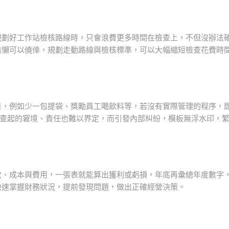
規劃好工作站檢核路線時，只會浪費更多時間在檢查上，不但沒辦法
偷懶可以僥倖，規劃走動路線與檢核標準，可以大幅縮短檢查花費時
目，例如少一包提袋、獎勵員工喝飲料等，若沒有實際管理的程序，
稽查起的窘境、責任也難以界定，而引發內部糾紛，模板無浮水印，
收、成本與費用，一張表就能算出獲利或虧損，年底再彙總年度數字
快速掌握財務狀況，提前發現問題，做出正確經營決策。