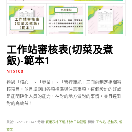
工作站審核表(切菜及煮
飯)-範本1
NT$
100
透過「核心」、「專業」、「管裡職能」三面向制定相關審
核項目，並且規劃出各項標準與注意事項，這個設計的好處
是能明確化人員的能力，在對的地方做對的事情，並且達到
對的高效益！
貨號:
072212110447
分類:
實用表格下載
,
門市日常管理
標籤:
工作站
,
檢核表
,
餐
飲業