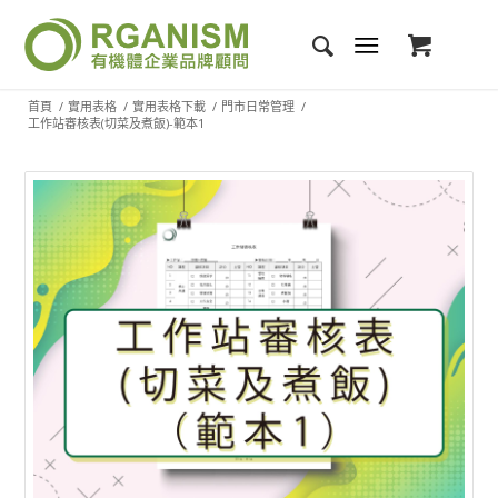
首頁
/
實用表格
/
實用表格下載
/
門市日常管理
/
工作站審核表(切菜及煮飯)-範本1