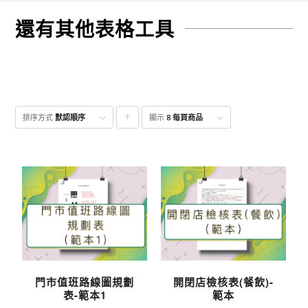
還有其他表格工具
排序方式
默認順序
顯示
點
8 每頁商品
擊升
序顯
示產
品
門市值班路線圖規劃
開閉店檢核表(餐飲)-
表-範本1
範本