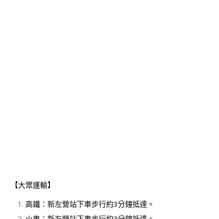
【大眾運輸】
高鐵：新左營站下車步行約3分鐘抵達。
火車：新左營站下車步行約3分鐘抵達。