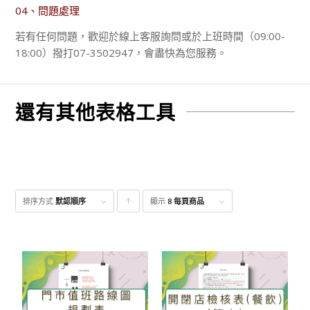
04、問題處理
若有任何問題，歡迎於線上客服詢問或於上班時間（09:00-
18:00）撥打07-3502947，會盡快為您服務。
還有其他表格工具
排序方式
默認順序
顯示
點
8 每頁商品
擊升
序顯
示產
品