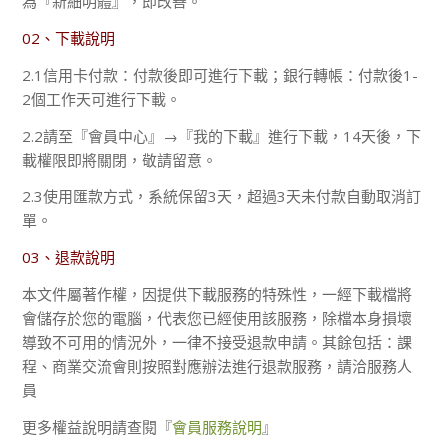
為『新細明體』，即改善。
02、下載說明
2.1信用卡付款：付款後即可進行下載；銀行轉帳：付款後1-
2個工作天可進行下載。
2.2請至『會員中心』→『我的下載』進行下載，14天後，下
載權限即將關閉，敬請留意。
2.3使用匯款方式，系統保留3天，超過3天未付款自動取消訂
單。
03、退款說明
本文件屬著作權，因提供下載服務的特殊性，一經下載檔將
會儲存於您的電腦，代表您已經使用該服務，除檔本身損壞
導致不可用的情況外，一律不接受退款申請。其餘包括：課
程、商業交流會則按照對應辦法進行退款服務，請洽服務人
員
更多權益說明請查閱『
會員服務說明
』