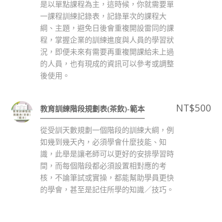
是以單點課程為主，這時候，你就需要單
一課程訓練記錄表，記錄單次的課程大
綱、主題，避免日後會重複開設雷同的課
程，掌握企業的訓練進度與人員的學習狀
況，即便未來有需要再重複開課給未上過
的人員，也有現成的資訊可以參考或調整
後使用。
NT$
500
教育訓練階段規劃表(茶飲)-範本
從受訓天數規劃一個階段的訓練大綱，例
如幾到幾天內，必須學會什麼技能、知
識，此舉是讓老師可以更好的安排學習時
間，而每個階段都必須設置相對應的考
核，不論筆試或實操，都能幫助學員更快
的學會，甚至是記住所學的知識／技巧。