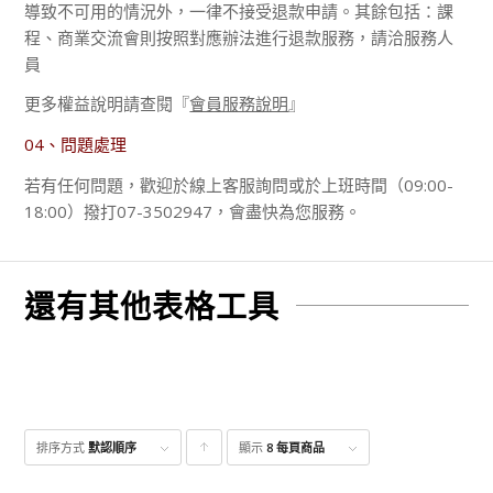
導致不可用的情況外，一律不接受退款申請。其餘包括：課
程、商業交流會則按照對應辦法進行退款服務，請洽服務人
員
更多權益說明請查閱『
會員服務說明
』
04、問題處理
若有任何問題，歡迎於線上客服詢問或於上班時間（09:00-
18:00）撥打07-3502947，會盡快為您服務。
還有其他表格工具
排序方式
默認順序
顯示
點
8 每頁商品
擊升