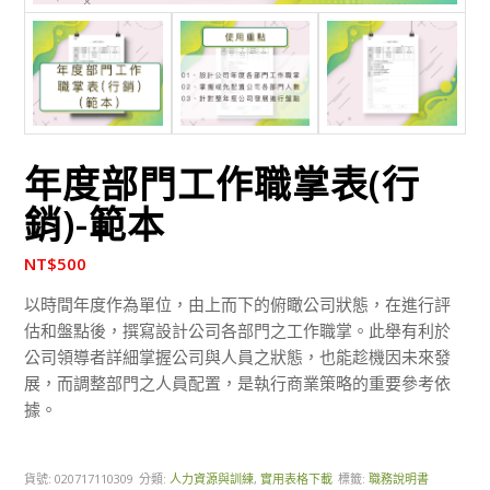
年度部門工作職掌表(行
銷)-範本
NT$
500
以時間年度作為單位，由上而下的俯瞰公司狀態，在進行評
估和盤點後，撰寫設計公司各部門之工作職掌。此舉有利於
公司領導者詳細掌握公司與人員之狀態，也能趁機因未來發
展，而調整部門之人員配置，是執行商業策略的重要參考依
據。
貨號:
020717110309
分類:
人力資源與訓練
,
實用表格下載
標籤:
職務說明書