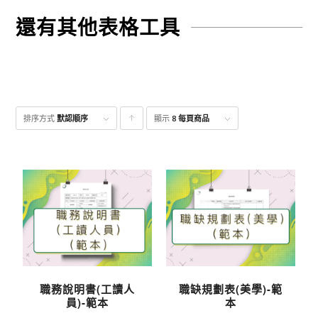
還有其他表格工具
排序方式
默認順序
顯示
點
8 每頁商品
擊升
序顯
示產
品
職務說明書(工讀人
職缺規劃表(美學)-範
員)-範本
本