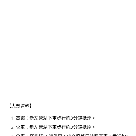
【大眾運輸】
高鐵：新左營站下車步行約3分鐘抵達。
火車：新左營站下車步行約3分鐘抵達。
公車：搭乘紅35號公車，於文府路口站牌下車，步行約3