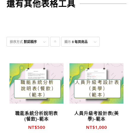
還有其他表格工具
排序方式
默認順序
顯示
點
8 每頁商品
擊升
序顯
示產
品
職能系統分析說明表
人員升級考設計表(美
(餐飲)-範本
學)-範本
NT$
500
NT$
1,000