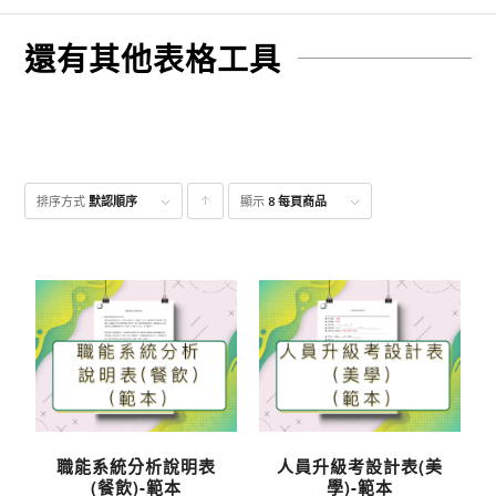
還有其他表格工具
排序方式
默認順序
顯示
點
8 每頁商品
擊升
序顯
示產
品
職能系統分析說明表
人員升級考設計表(美
(餐飲)-範本
學)-範本