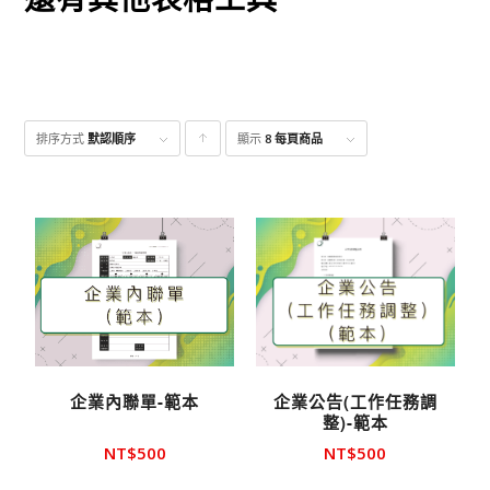
排序方式
默認順序
顯示
點
8 每頁商品
擊升
序顯
示產
品
企業內聯單-範本
企業公告(工作任務調
整)-範本
NT$
500
NT$
500