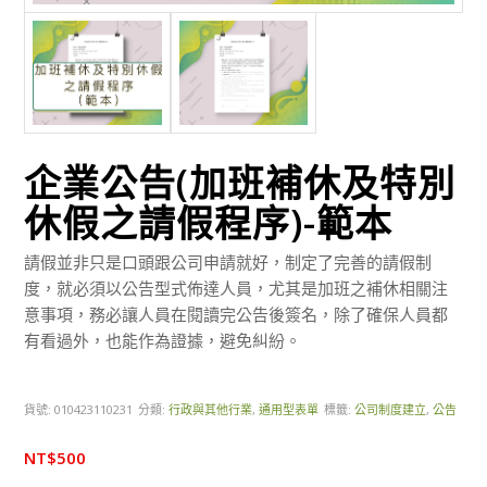
企業公告(加班補休及特別
休假之請假程序)-範本
請假並非只是口頭跟公司申請就好，制定了完善的請假制
度，就必須以公告型式佈達人員，尤其是加班之補休相關注
意事項，務必讓人員在閱讀完公告後簽名，除了確保人員都
有看過外，也能作為證據，避免糾紛。
貨號:
010423110231
分類:
行政與其他行業
,
通用型表單
標籤:
公司制度建立
,
公告
NT$
500