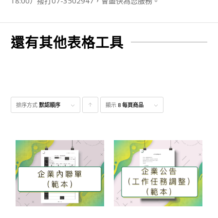
18:00）撥打07-3502947，會盡快為您服務。
還有其他表格工具
排序方式
默認順序
顯示
點
8 每頁商品
擊升
序顯
示產
品