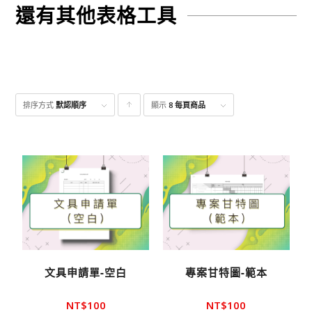
還有其他表格工具
排序方式
默認順序
顯示
點
8 每頁商品
擊升
序顯
示產
品
文具申請單-空白
專案甘特圖-範本
NT$
100
NT$
100