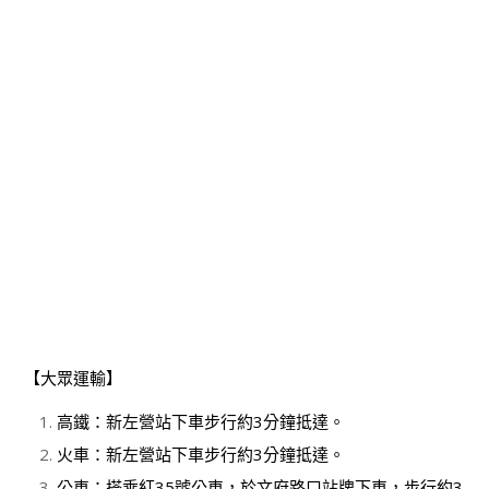
【大眾運輸】
高鐵：新左營站下車步行約3分鐘抵達。
火車：新左營站下車步行約3分鐘抵達。
公車：搭乘紅35號公車，於文府路口站牌下車，步行約3