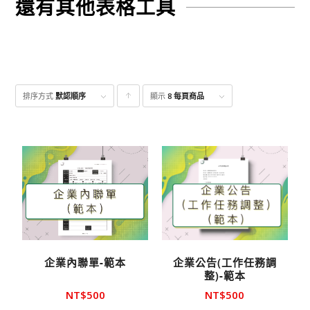
還有其他表格工具
排序方式
默認順序
顯示
點
8 每頁商品
擊升
序顯
示產
品
企業內聯單-範本
企業公告(工作任務調
整)-範本
NT$
500
NT$
500