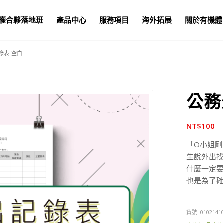
權合夥落地班
產品中心
服務項目
海外拓展
關於有機體
錄表-空白
公務
NT$
100
「O小姐剛
生說外出
什麼一定
也是為了
貨號:
0102141