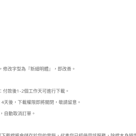
，修改字型為『新細明體』，即改善。
：付款後1-2個工作天可進行下載。
14天後，下載權限即將關閉，敬請留意。
款，自動取消訂單。
經下載檔將會儲存於您的電腦，代表您已經使用該服務，除檔本身損