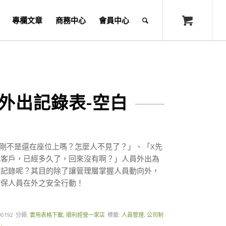
專欄文章
商務中心
會員中心
外出記錄表-空白
剛不是還在座位上嗎？怎麼人不見了？」、「X先
找客戶，已經多久了，回來沒有啊？」人員外出為
要記錄呢？其目的除了讓管理層掌握人員動向外，
確保人員在外之安全行動！
00192
分類:
實用表格下載
,
順利經營一家店
標籤:
人員管理
,
公司制