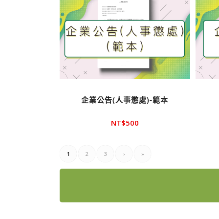
企業公告(人事懲處)-範本
NT$
500
1
2
3
›
»