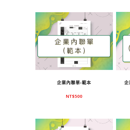
序顯
示產
品
企業內聯單-範本
企
NT$
500