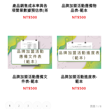
產品銷售成本率與各
品牌加盟活動應備物
項營業數據預估表(茶
品表-範本
飲)-範本
NT$
500
NT$
500
品牌加盟活動應備文
品牌加盟活動進度表-
件表-範本
範本
NT$
500
NT$
500
1
2
3
›
»
頁面 1 / 8