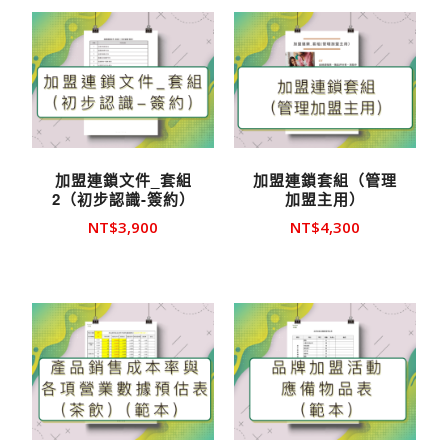
格：
價
NT$126,00
格：
NT$84,000
加盟連鎖文件_套組
加盟連鎖套組（管理
2（初步認識-簽約）
加盟主用）
NT$
3,900
NT$
4,300