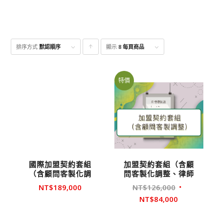
排序方式
默認順序
顯示
點
8 每頁商品
擊升
序顯
特價
示產
品
國際加盟契約套組
加盟契約套組（含顧
（含顧問客製化調
問客製化調整、律師
整、律師審約）
審約）
原
NT$
189,000
NT$
126,000
始
目
NT$
84,000
價
前