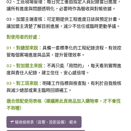
02、工班現場管理：每日完工後由指定人員記錄當日進度，
讓所有進度與問題透明化，必要時作為驗收與對帳依據。
03、加盟主端查核：可定期提供工程進度日誌與預定計畫，
讓加盟主清楚了解目前進展，減少不信任或臨時更動爭議。
對使用者的好處：
01、對總部來說
：具備一套標準化的工程紀錄流程，有效控
管每個案場進度與品質，提升管理效率。
02、對加盟主來說
：不再只能「用問的」，每天看到實際進
度與責任人紀錄，建立信任、安心感倍增。
03、對工班來說
：明確工作指標與檢查點，有利於自我檢核
與減少總部或業主臨時回頭補工。
適合搭配使用表格（建議將此頁商品加入購物車，才不會找
不到喔）
驗收檢核表（音響、投影設備）-範本