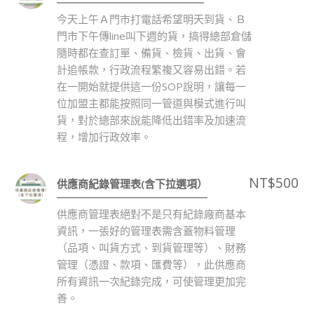
今天上午Ａ門市打電話希望明天到貨、Ｂ
門市下午傳line叫下週的貨，搞得總部倉儲
隨時都在查訂單、備貨、檢貨、出貨、會
計追帳款，行政流程繁複又容易出錯。若
在一開始就提供這一份SOP說明，讓每一
位加盟主都能按照同一管道與模式進行叫
貨，對於總部來說能降低出錯率及加速流
程，增加行政效率。
NT$
500
供應商紀錄管理表(含下拉選項）
供應商管理表絕對不是只有紀錄廠商基本
資訊，一張好的管理表需含蓋物料管理
（品項、叫貨方式、到貨管理等）、財務
管理（憑證、款項、匯費等），此供應商
所有資訊一次紀錄完成，可使管理更加完
善。