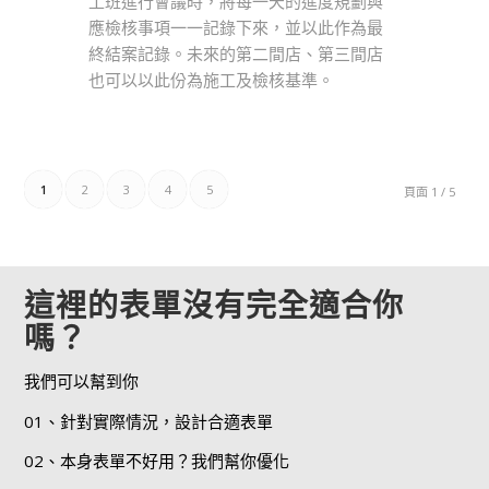
工班進行會議時，將每一天的進度規劃與
應檢核事項一一記錄下來，並以此作為最
終結案記錄。未來的第二間店、第三間店
也可以以此份為施工及檢核基準。
1
2
3
4
5
頁面 1 / 5
這裡的表單沒有完全適合你
嗎？
我們可以幫到你
01、針對實際情況，設計合適表單
02、本身表單不好用？我們幫你優化