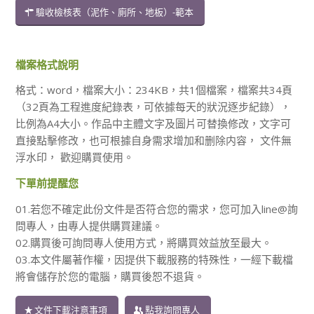
驗收檢核表（泥作、廁所、地板）-範本
檔案格式說明
格式：word，檔案大小：234KB，共1個檔案，檔案共34頁
（32頁為工程進度紀錄表，可依據每天的狀況逐步紀錄），
比例為A4大小。作品中主體文字及圖片可替換修改，文字可
直接點擊修改，也可根據自身需求增加和删除内容， 文件無
浮水印， 歡迎購買使用。
下單前提醒您
01.若您不確定此份文件是否符合您的需求，您可加入line@詢
問專人，由專人提供購買建議。
02.購買後可詢問專人使用方式，將購買效益放至最大。
03.本文件屬著作權，因提供下載服務的特殊性，一經下載檔
將會儲存於您的電腦，購買後恕不退貨。
文件下載注意事項
點我詢問專人